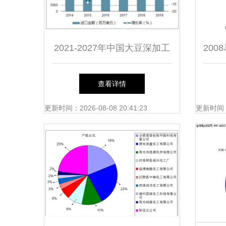
2021-2027年中国大豆深加工
20
市场调查与投资方向研究报告
查看详情
更新时间：2026-08-08 20:41:23
更新时间：20