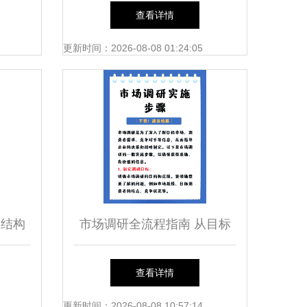
2024
盛大开幕，颠覆性产品引领行
查看详情
业潮流
更新时间：2026-08-08 01:24:05
 结构
市场调研全流程指南 从目标
到策略
查看详情
更新时间：2026-08-08 10:57:14