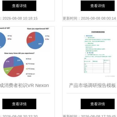
抓新机遇 市场调研
场前景预测报告（2018-
查看详情
查看详情
年）
26-08-08 10:18:15
更新时间：2026-08-08 08:00:14
成消费者初识VR Nexon
产品市场调研报告模板
调查报告中的机遇与隐忧
性指导与实操框架
查看详情
查看详情
26-08-08 20:32:20
更新时间：2026-08-08 17:39:45