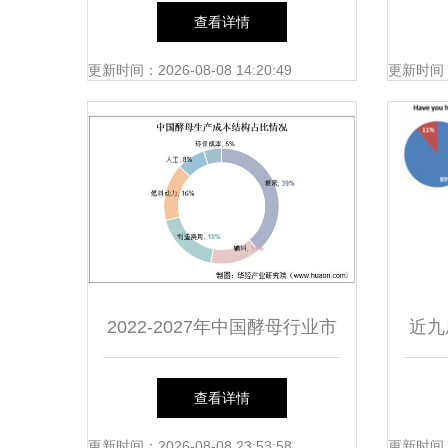
洞察市场需求，驱动高质量发
查看详情
展
更新时间：2026-08-08 14:20:49
更新时间：20
2022-2027年中国酵母行业市
近九
场调研及未来发展趋势预测报
市场
查看详情
告
更新时间：2026-08-08 23:53:58
更新时间：20