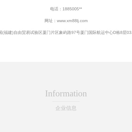
电话：1885005**
网址：
www.xm88lj.com
国(福建)自由贸易试验区厦门片区象屿路97号厦门国际航运中心D栋8层03
Information
企业信息