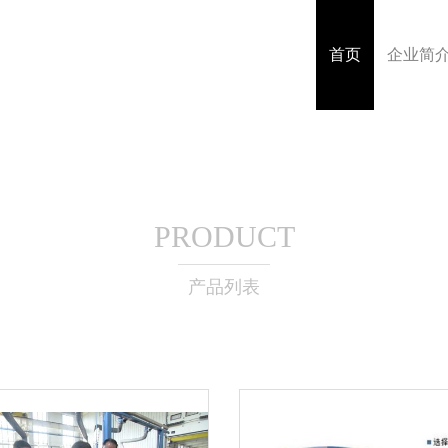
首页
企业简
PRODUCT
产品列表