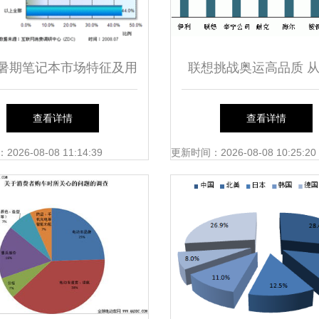
08暑期笔记本市场特征及用
联想挑战奥运高品质 
户消费预测
到国际舞台的奠基之
查看详情
查看详情
26-08-08 11:14:39
更新时间：2026-08-08 10:25:20