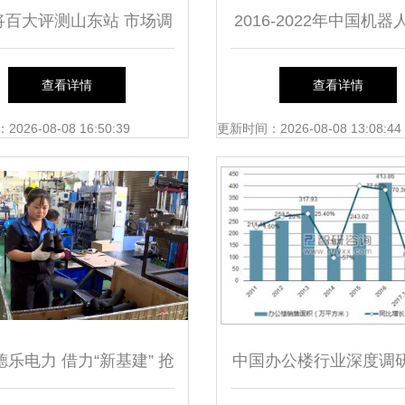
8将百大评测山东站 市场调
2016-2022年中国机
研与消费者需求分析
深度调研及市场前景
查看详情
查看详情
26-08-08 16:50:39
更新时间：2026-08-08 13:08:44
乐电力 借力“新基建” 抢
中国办公楼行业深度调